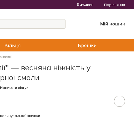
Бажання
Порівняння
Мій кошик
Кільця
Брошки
онвалії
ії" — весняна ніжність у
ірної смоли
Написати відгук
копичувальної знижки