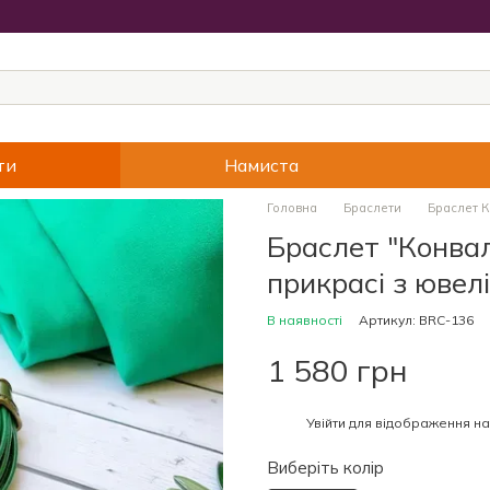
ти
Намиста
Головна
Браслети
Браслет К
Браслет "Конвал
прикрасі з ювел
В наявності
Артикул: BRC-136
1 580 грн
%
Увійти
для відображення на
Виберіть колір