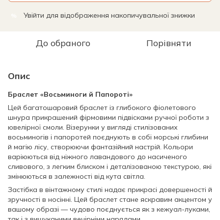
Увійти
для відображення накопичувальної знижки
%
До обраного
Порівняти
Опис
Браслет «Восьминоги й Папороті»
Цей багатошаровий браслет із глибокого фіолетового
шнура прикрашений фірмовими підвісками ручної роботи з
ювелірної смоли. Візерунки у вигляді стилізованих
восьминогів і папоротей поєднують в собі морські глибини
й магію лісу, створюючи фантазійний настрій. Кольори
варіюються від ніжного лавандового до насиченого
сливового, з легким блиском і деталізованою текстурою, які
змінюються в залежності від кута світла.
Застібка в вінтажному стилі надає прикрасі довершеності й
зручності в носінні. Цей браслет стане яскравим акцентом у
вашому образі — чудово поєднується як з кежуал-луками,
так і з вишуканими вечірніми нарядами.